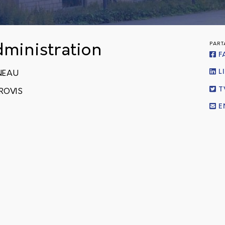
PART
dministration
F
L
IGNEAU
T
 PROVIS
E