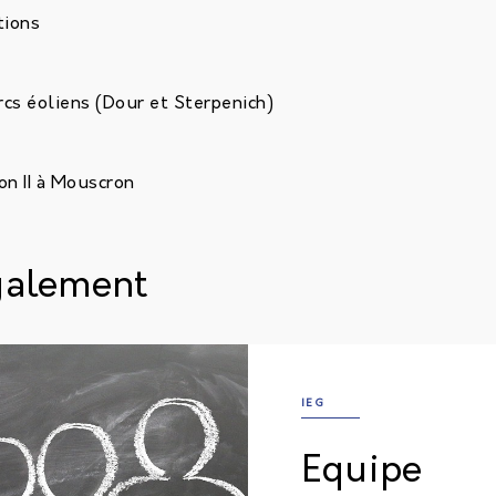
tions
rcs éoliens (Dour et Sterpenich)
n II à Mouscron
galement
IEG
Equipe