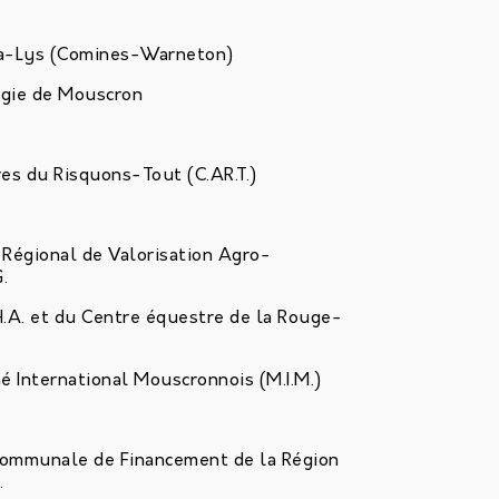
qua-Lys (Comines-Warneton)
rgie de Mouscron
es du Risquons-Tout (C.AR.T.)
Régional de Valorisation Agro-
.
.H.A. et du Centre équestre de la Rouge-
 International Mouscronnois (M.I.M.)
rcommunale de Financement de la Région
.